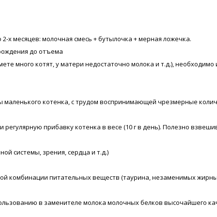
до 2-х месяцев: молочная смесь + бутылочка + мерная ложечка.
рождения до отъема
мете много котят, у матери недостаточно молока и т.д.), необходим
маленького котенка, с трудом воспринимающей чрезмерные количес
регулярную прибавку котенка в весе (10 г в день). Полезно взвеши
й системы, зрения, сердца и т.д.)
ной комбинации питательных веществ (таурина, незаменимых жирных
ользованию в заменителе молока молочных белков высочайшего кач