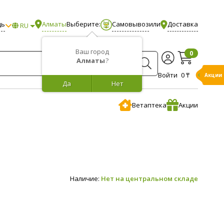
щь
Алматы
Выберите:
Самовывоз
или
Доставка
RU
Ваш город
0
Алматы
?
Войти
0 ₸
Акции
Да
Нет
Ветаптека
Акции
Наличие:
Нет на центральном складе