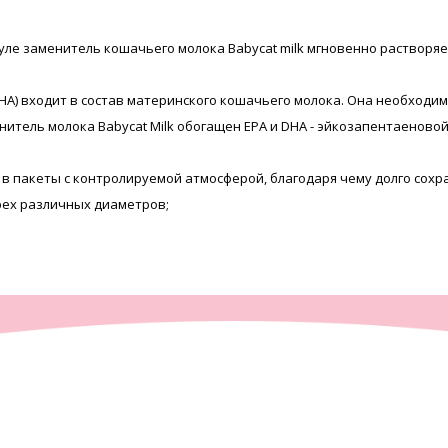
е заменитель кошачьего молока Babycat milk мгновенно растворяет
HA) входит в состав материнского кошачьего молока. Она необходим
нитель молока Babycat Milk обогащен EPA и DHA - эйкозапентаеново
го в пакеты с контролируемой атмосферой, благодаря чему долго сох
трех различных диаметров;