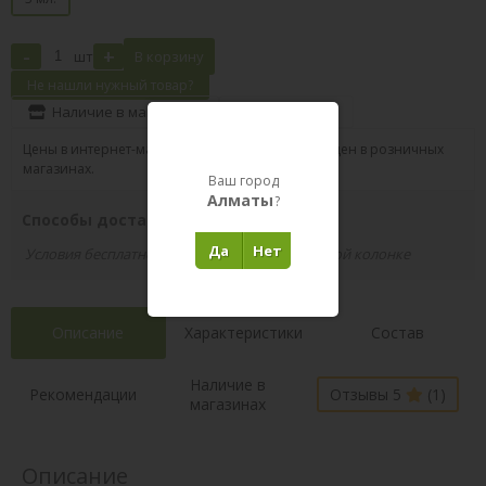
-
+
шт
В корзину
Не нашли нужный товар?
Наличие в магазинах
Поделиться
Цены в интернет-магазине могут отличаться от цен в розничных
магазинах.
Ваш город
Алматы
?
Способы доставки вашего заказа
Да
Нет
Условия бесплатной доставки указаны в правой колонке
Описание
Характеристики
Состав
Наличие в
Рекомендации
Отзывы 5
(1)
магазинах
Описание