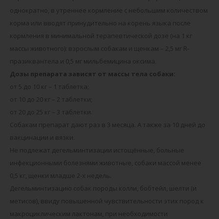
однократно, в утреннее кормление с небольшим количеством
корма или вводят принудительно на корень языка после
кормления в минимальной терапевтической дозе (на 1 кг
массы животного): взрослым собакам и щенкам – 2,5 мг R-
празиквантела и 0,5 мг мильбемицина оксима.
Дозы препарата зависят от массы тела собаки:
от 5 до 10 кг – 1 таблетка;
от 10 до 20 кг – 2 таблетки;
от 20 до 25 кг – 3 таблетки.
Собакам препарат дают раз в 3 месяца. А также за 10 дней до
вакцинации и вязки.
Не подлежат дегельминтизации истощённые, больные
инфекционными болезнями животные, собаки массой менее
0,5 кг, щенки младше 2-х недель.
Дегельминтизацию собак породы колли, бобтейл, шелти (и
метисов), ввиду повышенной чувствительности этих пород к
макроциклическим лактонам, при необходимости