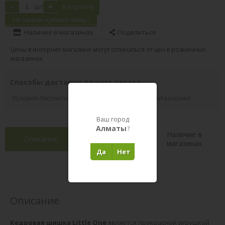
-
+
шт
В корзину
Не нашли нужный товар?
Наличие в магазинах
Поделиться
Цены в интернет-магазине могут отличаться от цен в розничных
магазинах.
Способы доставки вашего заказа
Условия бесплатной доставки указаны в правой колонке
Ваш город
Алматы
?
Наличие в
Описание
Характеристики
магазинах
Да
Нет
Отзывы 0
(0)
Описание
Кедровая шишка
Little One
является прекрасной игрушкой