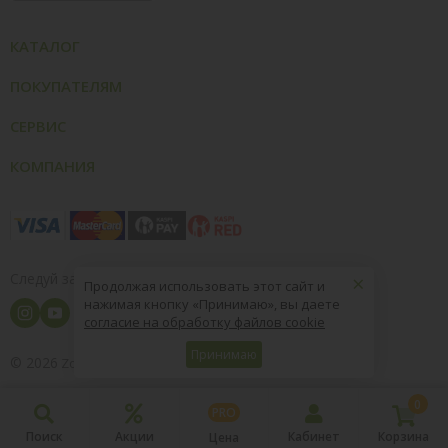
КАТАЛОГ
ПОКУПАТЕЛЯМ
СЕРВИС
КОМПАНИЯ
×
Следуй за нами
Продолжая использовать этот сайт и
нажимая кнопку «Принимаю», вы даете
согласие на обработку файлов cookie
Принимаю
© 2026
8 (800) 004-09-40
ZooOptTorg.KZ
0
PRO
Поиск
Акции
Кабинет
Корзина
Цена