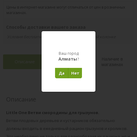
Цены в интернет-магазине могут отличаться от цен в розничных
магазинах.
Способы доставки вашего заказа
Условия бесплатной доставки указаны в правой колонке
Ваш город
Алматы
Наличие в
?
Описание
Характеристики
магазинах
Да
Нет
Отзывы 0
(0)
Описание
Little One Ветви смородины для грызунов.
Ветви плодовых деревьев и кустарников обязательно
должны входить в ежедневный рацион грызунов и кроликов.
Это необходимо не толькo для разнообразия их рациона, но и