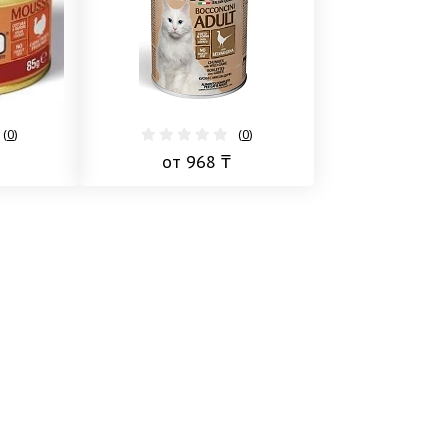
(
0
)
(
0
)
от 968 ₸