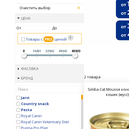
Очистить выбор
ЦЕНА
От
До
Товары с
PRO
ценой!
0
16481
32962
49442
65923
ФАСОВКА
2 товара
БРЕНД
Simba Cat Mousse кон
кошек (мусс)
Jarvi
Country snaсk
Pesta
Royal Canin
Royal Canin Veterinary Diet
Purina Pro Plan