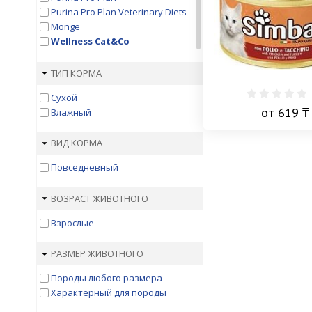
Purina Pro Plan Veterinary Diets
Monge
Wellness Cat&Co
Hill's
Hill's Prescription Diet
ТИП КОРМА
1St Choice
Сухой
Acana
от 619 ₸
Влажный
AJO
Animonda
ВИД КОРМА
Appetite
Applaws
Повседневный
Banditos
Berkley
ВОЗРАСТ ЖИВОТНОГО
Best Dinner
Bewi Cat
Взрослые
BioMenu
Blitz
РАЗМЕР ЖИВОТНОГО
Bozita
Brit
Породы любого размера
Brit Veterinary Diet
Характерный для породы
Brooksfield