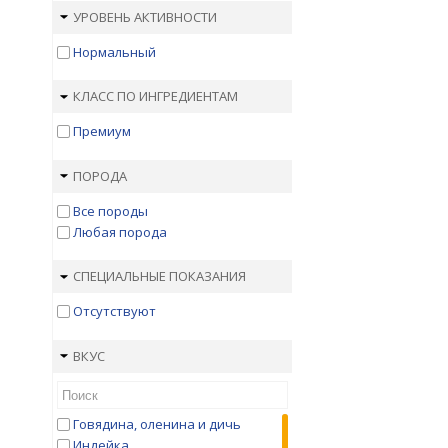
Buffet
УРОВЕНЬ АКТИВНОСТИ
Carnilove Brit
Нормальный
Cat Chow
Croque
Darsi
КЛАСС ПО ИНГРЕДИЕНТАМ
Dr. Clauder's
Премиум
Edel Cat
EUKANUBA
ПОРОДА
Evanger’s
Farmina N&D
Все породы
Farmina Vet Life
Любая порода
Felix
Fitmin
СПЕЦИАЛЬНЫЕ ПОКАЗАНИЯ
Florida
Forza10
Отсутствуют
FreshPet
Friskies
ВКУС
Gemon
Gimcat
GO!
Говядина, оленина и дичь
Grandorf
Индейка