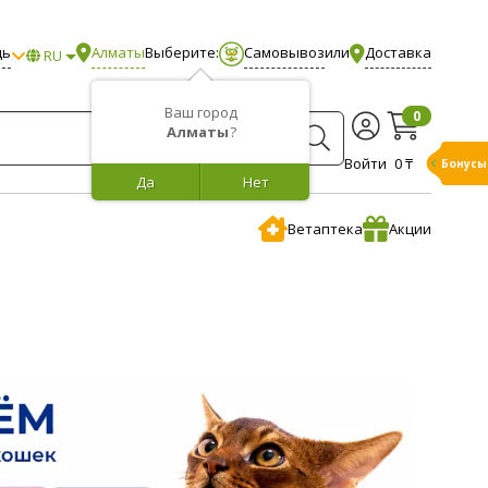
щь
Алматы
Выберите:
Самовывоз
или
Доставка
RU
Ваш город
0
Алматы
?
Войти
0 ₸
Бонусы
Да
Нет
Ветаптека
Акции