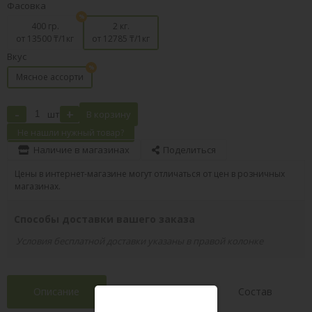
Фасовка
400 гр.
2 кг.
от 13500
₸/1кг
от 12785
₸/1кг
Вкус
Мясное ассорти
-
+
шт
В корзину
Не нашли нужный товар?
Наличие в магазинах
Поделиться
Цены в интернет-магазине могут отличаться от цен в розничных
магазинах.
Способы доставки вашего заказа
Условия бесплатной доставки указаны в правой колонке
Описание
Характеристики
Состав