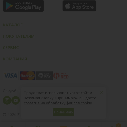
КАТАЛОГ
ПОКУПАТЕЛЯМ
СЕРВИС
КОМПАНИЯ
×
Следуй за нами
Продолжая использовать этот сайт и
нажимая кнопку «Принимаю», вы даете
согласие на обработку файлов cookie
Принимаю
© 2026
8 (800) 004-09-40
ZooOptTorg.KZ
0