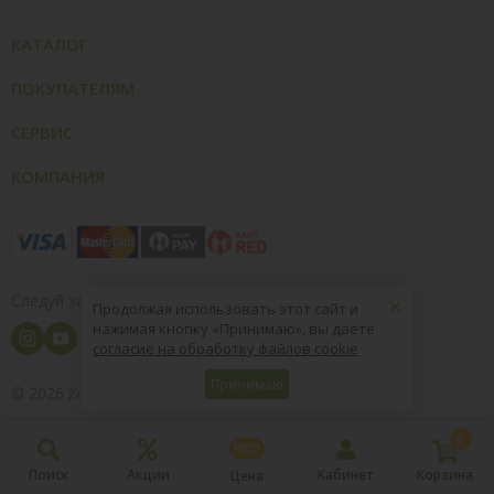
КАТАЛОГ
ПОКУПАТЕЛЯМ
СЕРВИС
КОМПАНИЯ
×
Следуй за нами
Продолжая использовать этот сайт и
нажимая кнопку «Принимаю», вы даете
согласие на обработку файлов cookie
Принимаю
© 2026
8 (800) 004-09-40
ZooOptTorg.KZ
0
PRO
Поиск
Акции
Кабинет
Корзина
Цена