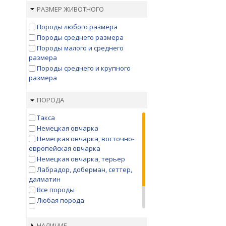
JackyDog
РАЗМЕР ЖИВОТНОГО
Limargy
Породы любого размера
LION
Породы среднего размера
OSSO
Породы малого и среднего
Pet Fashion
размера
Simargy
Породы среднего и крупного
Triol
размера
Triol Disney
Гамма
ПОРОДА
Зооник
ЗОООПТ
Такса
Каскад
Немецкая овчарка
Немецкая овчарка, восточно-
европейская овчарка
Немецкая овчарка, терьер
Лабрадор, доберман, сеттер,
далматин
Все породы
Любая порода
Любая порода
Хаски
НАЛИЧИЕ