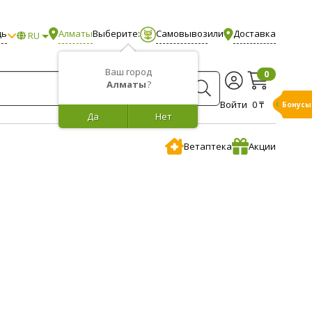
щь
Алматы
Выберите:
Самовывоз
или
Доставка
RU
Ваш город
0
Алматы
?
Войти
0 ₸
Бонусы
Да
Нет
Ветаптека
Акции