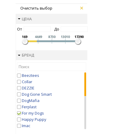
Очистить выбор
ЦЕНА
От
До
169
4449
8730
13010
17290
БРЕНД
Beeztees
Collar
DEZZIE
Dog Gone Smart
DogMafia
Ferplast
For my Dogs
Happy Puppy
Imac
Is Pet