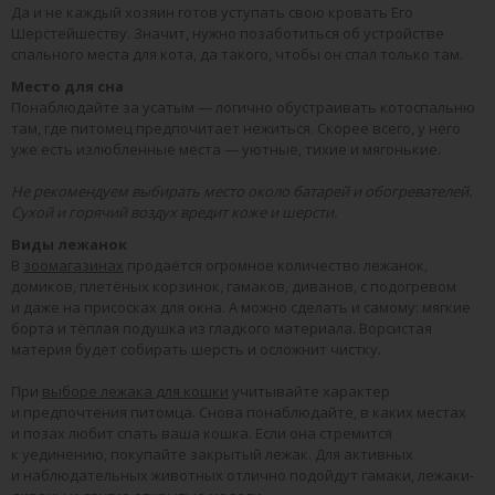
Да и не каждый хозяин готов уступать свою кровать Его
Шерстейшеству. Значит, нужно позаботиться об устройстве
спального места для кота, да такого, чтобы он спал только там.
Место для сна
Понаблюдайте за усатым — логично обустраивать котоспальню
там, где питомец предпочитает нежиться. Скорее всего, у него
уже есть излюбленные места — уютные, тихие и мягонькие.
Не рекомендуем выбирать место около батарей и обогревателей.
Сухой и горячий воздух вредит коже и шерсти.
Виды лежанок
В
зоомагазинах
продаётся огромное количество лежанок,
домиков, плетёных корзинок, гамаков, диванов, с подогревом
и даже на присосках для окна. А можно сделать и самому: мягкие
борта и тёплая подушка из гладкого материала. Ворсистая
материя будет собирать шерсть и осложнит чистку.
При
выборе лежака для кошки
учитывайте характер
и предпочтения питомца. Снова понаблюдайте, в каких местах
и позах любит спать ваша кошка. Если она стремится
к уединению, покупайте закрытый лежак. Для активных
и наблюдательных животных отлично подойдут гамаки, лежаки-