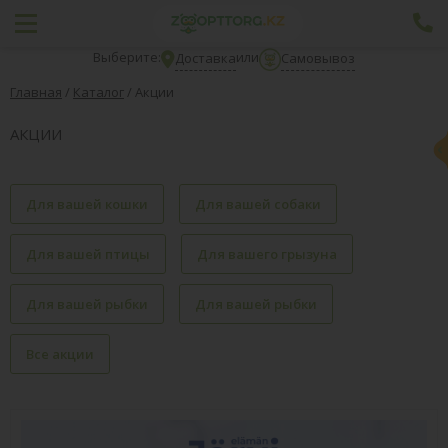
Выберите:
или
Доставка
Самовывоз
Главная
/
Каталог
/
Акции
АКЦИИ
Для вашей кошки
Для вашей собаки
Для вашей птицы
Для вашего грызуна
Для вашей рыбки
Для вашей рыбки
Все акции