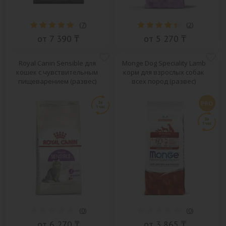
(
7
)
(
2
)
от 7 390 ₸
от 5 270 ₸
Royal Canin Sensible для
Monge Dog Speciality Lamb
кошек с чувствительным
корм для взрослых собак
пищеварением (развес)
всех пород (развес)
PRO
(
0
)
(
0
)
от 6 270 ₸
от 3 865 ₸