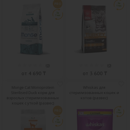
(развес)
PRO
(
0
)
(
0
)
от 4 690 ₸
от 3 600 ₸
Monge Cat Monoprotein
Whiskas для
Sterilised Duck корм для
стерилизованных кошек и
взрослых стерилизованных
котов (развес)
кошек с уткой (развес)
PRO