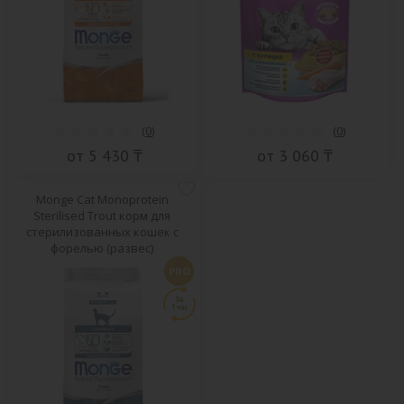
(
0
)
(
0
)
от 5 430 ₸
от 3 060 ₸
Monge Cat Monoprotein
Sterilised Trout корм для
стерилизованных кошек с
форелью (развес)
PRO