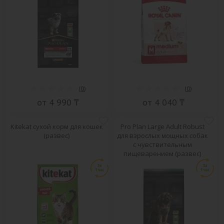
(
0
)
(
0
)
от 4 990 ₸
от 4 040 ₸
Kitekat сухой корм для кошек
Pro Plan Large Adult Robust
(развес)
для взрослых мощных собак
с чувствительным
пищеварением (развес)