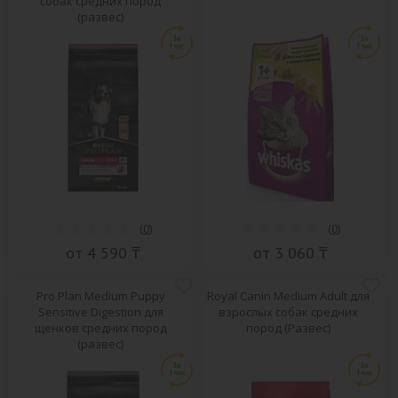
собак средних пород
(развес)
(
0
)
(
0
)
от 4 590 ₸
от 3 060 ₸
Pro Plan Medium Puppy
Royal Canin Medium Adult для
Sensitive Digestion для
взрослых собак средних
щенков средних пород
пород (Развес)
(развес)