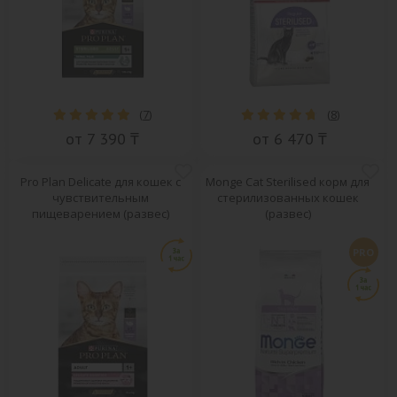
(
7
)
(
8
)
от 7 390 ₸
от 6 470 ₸
Pro Plan Delicate для кошек с
Monge Cat Sterilised корм для
чувствительным
стерилизованных кошек
пищеварением (развес)
(развес)
PRO