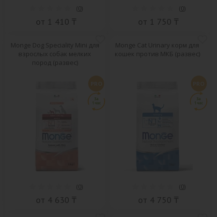
(
0
)
(
0
)
от 1 410 ₸
от 1 750 ₸
Monge Dog Speciality Mini для
Monge Cat Urinary корм для
взрослых собак мелких
кошек против МКБ (развес)
пород (развес)
PRO
PRO
(
0
)
(
0
)
от 4 630 ₸
от 4 750 ₸