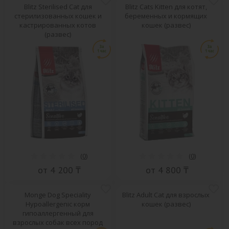
Blitz Sterilised Cat для
Blitz Cats Kitten для котят,
стерилизованных кошек и
беременных и кормящих
кастрированных котов
кошек (развес)
(развес)
(
0
)
(
0
)
от 4 200 ₸
от 4 800 ₸
Monge Dog Speciality
Blitz Adult Cat для взрослых
Hypoallergenic корм
кошек (развес)
гипоаллергенный для
взрослых собак всех пород