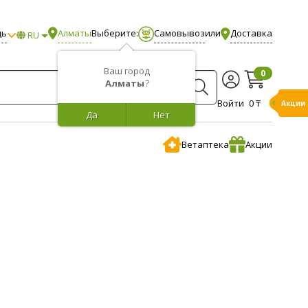
щь
Алматы
Выберите:
Самовывоз
или
Доставка
RU
Ваш город
0
Алматы
?
Войти
0 ₸
Акции
Да
Нет
Ветаптека
Акции