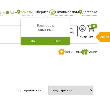
щь
Алматы
Выберите:
Самовывоз
или
Доставка
RU
Ваш город
0
Алматы
?
Войти
0 ₸
Акции
Да
Нет
Ветаптека
Акции
Сортировать по...