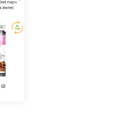
Diet пауч
в желе)
(
0
)