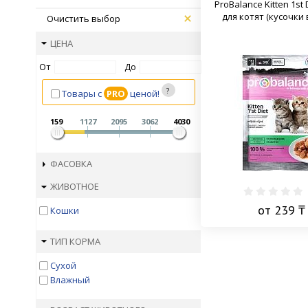
ProBalance Kitten 1st 
для котят (кусочки 
Очистить выбор
ЦЕНА
От
До
Товары с
PRO
ценой!
159
1127
2095
3062
4030
ФАСОВКА
ЖИВОТНОЕ
от 239 ₸
Кошки
ТИП КОРМА
Сухой
Влажный