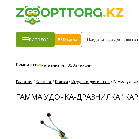
Каталог
PRO цена
Компания
Магазины и ПВЗ
Вакансии
Главная
/
Каталог
/
Кошки
/
Игрушки для кошек
/
Гамма удочк
ГАММА УДОЧКА-ДРАЗНИЛКА "КАР