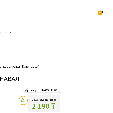
Помо
а-дразнилка "Карнавал"
НАВАЛ"
Артикул: ЦБ-00011913
Ваша клубная цена:
2 190 ₸