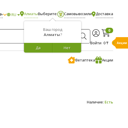
щь
Алматы
Выберите:
Самовывоз
или
Доставка
RU
Ваш город
0
Алматы
?
Войти
0 ₸
Акции
Да
Нет
Ветаптека
Акции
Наличие:
Есть