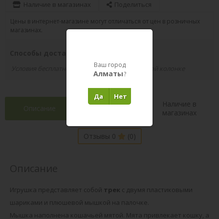
Наличие в магазинах
Поделиться
Цены в интернет-магазине могут отличаться от цен в розничных
магазинах.
Способы доставки вашего заказа
Ваш город
Условия бесплатной доставки указаны в правой колонке
Алматы
?
Да
Нет
Наличие в
Описание
Характеристики
магазинах
Отзывы 0
(0)
Описание
Игрушка представляет собой
трек
с двумя пластиковыми
шариками и плюшевой мышкой на палочке.
Мышка наполнена кошачьей мятой. Мята привлекает кошку, а