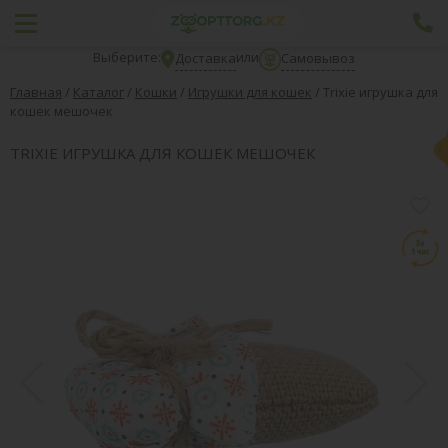
Выберите:
или
Доставка
Самовывоз
Главная
/
Каталог
/
Кошки
/
Игрушки для кошек
/
Trixie игрушка для
кошек мешочек
TRIXIE ИГРУШКА ДЛЯ КОШЕК МЕШОЧЕК