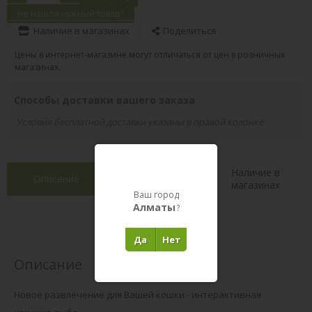
Не нашли нужный товар?
Наличие в магазинах
Поделиться
Цены в интернет-магазине могут отличаться от цен в розничных
магазинах.
Способы доставки вашего заказа
Условия бесплатной доставки указаны в правой колонке
Наличие в
Описание
Характеристики
магазинах
Ваш город
Алматы
?
Отзывы 0
(0)
Да
Нет
Описание
Новое развлечение для Вашей кошки - интерактивная