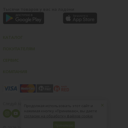
Тысячи товаров у вас на ладони
КАТАЛОГ
ПОКУПАТЕЛЯМ
СЕРВИС
КОМПАНИЯ
×
Следуй за нами
Продолжая использовать этот сайт и
нажимая кнопку «Принимаю», вы даете
согласие на обработку файлов cookie
Принимаю
© 2026
8 (800) 004-09-40
ZooOptTorg.KZ