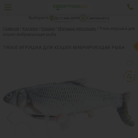
Выберите:
или
Доставка
Самовывоз
Главная
/
Каталог
/
Кошки
/
Игрушки для кошек
/
Trixie игрушка для
кошек вибрирующая рыба
TRIXIE ИГРУШКА ДЛЯ КОШЕК ВИБРИРУЮЩАЯ РЫБА