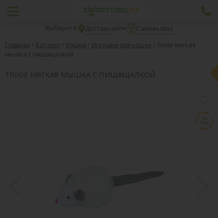
Выберите:
или
Доставка
Самовывоз
Главная
/
Каталог
/
Кошки
/
Игрушки для кошек
/
Trixie мягкая
мышка с пищащалкой
TRIXIE МЯГКАЯ МЫШКА С ПИЩАЩАЛКОЙ