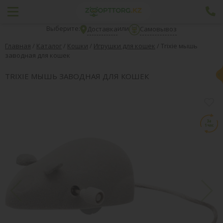
Выберите:
или
Доставка
Самовывоз
Главная
/
Каталог
/
Кошки
/
Игрушки для кошек
/
Trixie мышь
заводная для кошек
TRIXIE МЫШЬ ЗАВОДНАЯ ДЛЯ КОШЕК