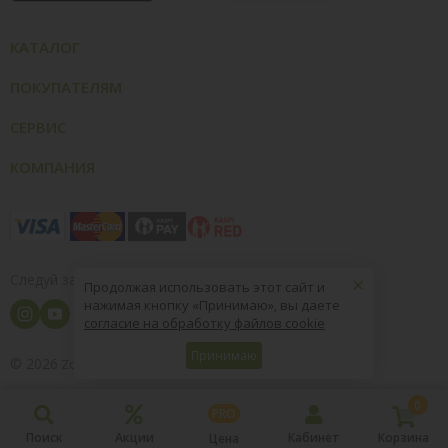
КАТАЛОГ
ПОКУПАТЕЛЯМ
СЕРВИС
КОМПАНИЯ
×
Следуй за нами
Продолжая использовать этот сайт и
нажимая кнопку «Принимаю», вы даете
согласие на обработку файлов cookie
Принимаю
© 2026
8 (800) 004-09-40
ZooOptTorg.KZ
0
PRO
Поиск
Акции
Кабинет
Корзина
Цена