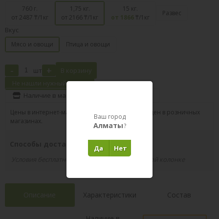
760 г.
1,75 кг.
15 кг.
Развес
от 2487
₸/1кг
от 2166
₸/1кг
от 1866
₸/1кг
Вкус
Мясо и овощи
Птица и овощи
-
+
шт
В корзину
Не нашли нужный товар?
Наличие в магазинах
Поделиться
Цены в интернет-магазине могут отличаться от цен в розничных
Ваш город
магазинах.
Алматы
?
Способы доставки вашего заказа
Да
Нет
Условия бесплатной доставки указаны в правой колонке
Описание
Характеристики
Состав
Наличие в