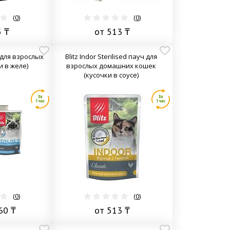
(
0
)
(
0
)
5 ₸
от 513 ₸
ч для взрослых
Blitz Indor Sterilised пауч для
и в желе)
взрослых домашних кошек
(кусочки в соусе)
(
0
)
(
0
)
60 ₸
от 513 ₸