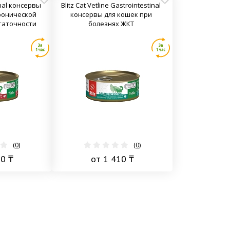
enal консервы
Blitz Cat Vetline Gastrointestinal
ронической
консервы для кошек при
таточности
болезнях ЖКТ
(
0
)
(
0
)
50 ₸
от 1 410 ₸