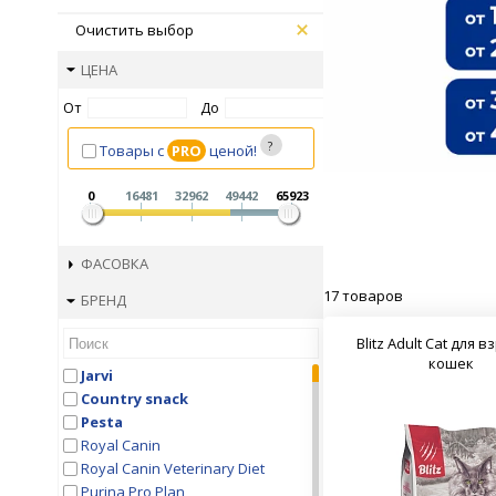
Очистить выбор
ЦЕНА
От
До
Товары с
PRO
ценой!
0
16481
32962
49442
65923
ФАСОВКА
17 товаров
БРЕНД
Blitz Adult Cat для 
кошек
Jarvi
Country snaсk
Pesta
Royal Canin
Royal Canin Veterinary Diet
Purina Pro Plan