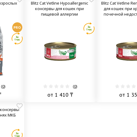
я взрослых
Blitz Cat Vetline Hypoallergenic
Blitz Cat Vetline R
консервы для кошек при
для кошек при х
пищевой аллергии
почечной недос
PRO
(
0
)
(
0
)
₸
от 1 410 ₸
от 1 3
ry консервы
знях МКБ