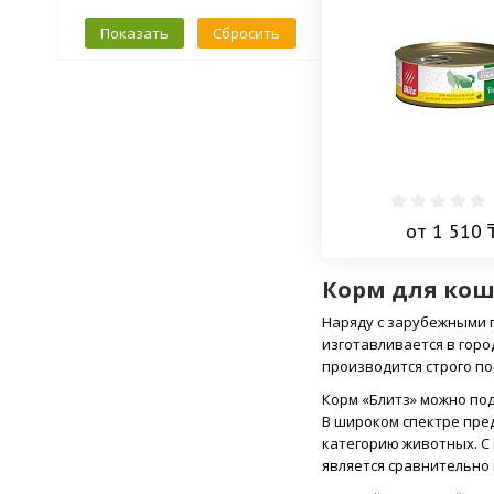
Ягненок и индейка
Nature's Table
Показать
Сбросить
Ягненок
NOW
Nutram
ONE & ONLY
Orijen
Perfect Fit
Petreet
Pro-Vet
ProBalance
Pronature
от 1 510 
PROХВОСТ
Puffins
Корм для кош
Purina One
Reflex
Наряду с зарубежными 
SAVARRA
изготавливается в горо
производится строго п
Schesir
Schmusy
Корм «Блитз» можно под
Sheba
В широком спектре пре
Simba
категорию животных. С
Sirius
является сравнительно 
Spectrum