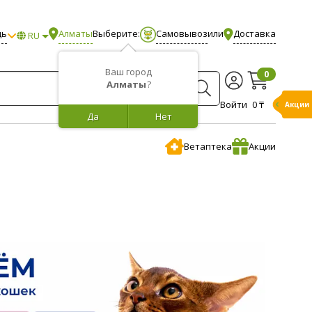
щь
Алматы
Выберите:
Самовывоз
или
Доставка
RU
Ваш город
0
Алматы
?
Войти
0 ₸
Акции
Да
Нет
Ветаптека
Акции