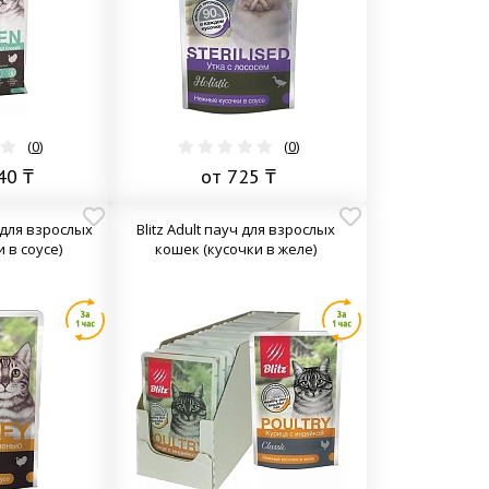
(
0
)
(
0
)
40 ₸
от 725 ₸
ч для взрослых
Blitz Adult пауч для взрослых
 в соусе)
кошек (кусочки в желе)