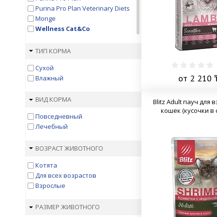
Purina Pro Plan Veterinary Diets
Monge
Wellness Cat&Co
Hill's
Hill's Prescription Diet
ТИП КОРМА
1St Choice
Сухой
Acana
от 2 210 
Влажный
AJO
Animonda
ВИД КОРМА
Appetite
Blitz Adult пауч для 
Applaws
кошек (кусочки в 
Повседневный
Banditos
Лечебный
Berkley
Best Dinner
ВОЗРАСТ ЖИВОТНОГО
Bewi Cat
BioMenu
Котята
Blitz
Для всех возрастов
Bozita
Взрослые
Brit
Brit Veterinary Diet
РАЗМЕР ЖИВОТНОГО
Brooksfield