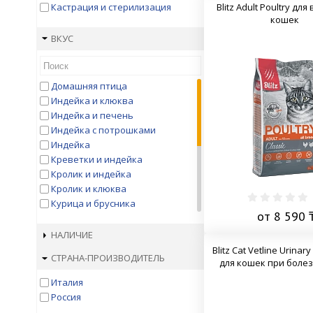
Happy Cat
Blitz Adult Poultry дл
Кастрация и стерилизация
Happy Cat (вет. корма)
кошек
Holistic Blend
ВКУС
Husse
Japan Premium Pet
Karmy
Домашняя птица
KiS-KiS
Индейка и клюква
Kitekat
Индейка и печень
Landor
Индейка с потрошками
Lechat
Индейка
Leonardo
Креветки и индейка
Matisse
Кролик и индейка
ME-O
Кролик и клюква
Mera
Курица и брусника
Mi-Mi
от 8 590 
Курица и индейка
Miamor
Курица и потрошки
НАЛИЧИЕ
Molina
Курица и тыква
Blitz Cat Vetline Urina
Monge Vet Solution
СТРАНА-ПРОИЗВОДИТЕЛЬ
Курица
для кошек при боле
Mr.Buffalo
Лосось, индейка
NAGOMI
Италия
Перепелка и индейка
Natura
Россия
Утка и лосось
Nature`s Protection