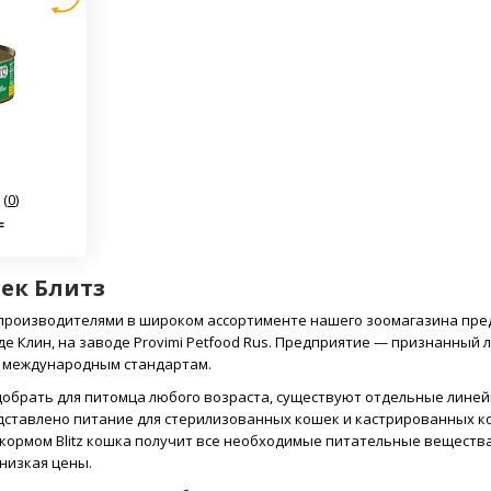
(
0
)
₸
ек Блитз
производителями в широком ассортименте нашего зоомагазина предс
де Клин, на заводе Provimi Petfood Rus. Предприятие — признанный 
о международным стандартам.
обрать для питомца любого возраста, существуют отдельные линейк
дставлено питание для стерилизованных кошек и кастрированных к
 кормом Blitz кошка получит все необходимые питательные вещест
низкая цены.