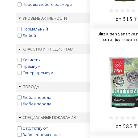
Buffet
Породы любого размера
Carnilove Brit
Cat Chow
УРОВЕНЬ АКТИВНОСТИ
от 513 ₸
Croque
Нормальный
Darsi
Blitz Kitten Sensitive
Любой
Dr. Clauder's
котят (кусочки в 
Edel Cat
EUKANUBA
КЛАСС ПО ИНГРЕДИЕНТАМ
Evanger’s
Холистик
Farmina N&D
Премиум
Farmina Vet Life
Супер-премиум
Felix
Fitmin
ПОРОДА
Florida
Forza10
Любая порода
FreshPet
Любая порода
Friskies
Gemon
СПЕЦИАЛЬНЫЕ ПОКАЗАНИЯ
Gimcat
от 585 ₸
GO!
Отсутствуют
Grandorf
Заболевания почек