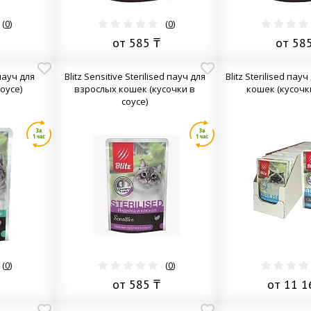
(
0
)
(
0
)
от 585 ₸
от 58
 пауч для
Blitz Sensitive Sterilised пауч для
Blitz Sterilised пау
соусе)
взрослых кошек (кусочки в
кошек (кусочк
соусе)
(
0
)
(
0
)
от 585 ₸
от 11 1