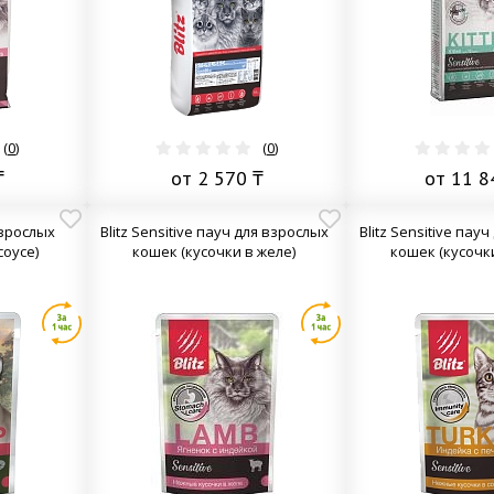
(
0
)
(
0
)
₸
от 2 570 ₸
от 11 8
взрослых
Blitz Sensitive пауч для взрослых
Blitz Sensitive пау
соусе)
кошек (кусочки в желе)
кошек (кусочки