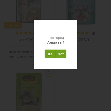
Хит продаж
(
2
)
(
1
)
Ваш город
от 999 ₸
от 783 ₸
Алматы
?
Деревенские лакомства
Да
Нет
пауч для котят (паштет)