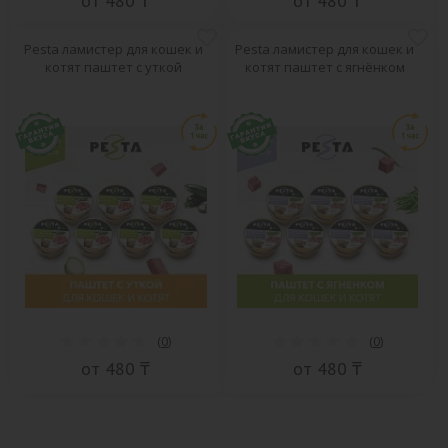
от 480 ₸
от 480 ₸
Pesta ламистер для кошек и
Pesta ламистер для кошек и
котят паштет с уткой
котят паштет с ягнёнком
(
0
)
(
0
)
от 480 ₸
от 480 ₸