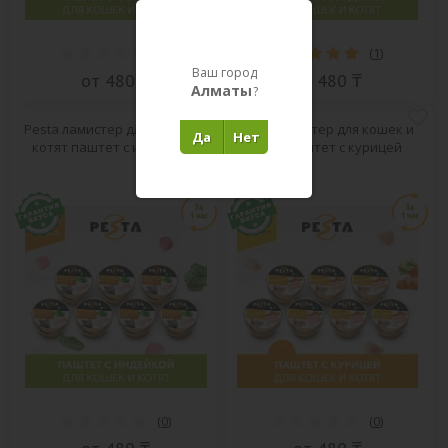
(
0
)
(
1
)
Ваш город
от 480 ₸
от 480 ₸
Алматы
?
Pesta ламистер для кошек и
Pesta ламистер для кошек и
Да
Нет
котят паштет с индейкой
котят паштет с курицей
(
0
)
(
0
)