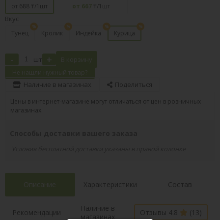
от 688
₸/1шт
от 667
₸/1шт
Вкус
Тунец
Кролик
Индейка
Курица
-
+
шт
В корзину
Не нашли нужный товар?
Наличие в магазинах
Поделиться
Цены в интернет-магазине могут отличаться от цен в розничных
магазинах.
Способы доставки вашего заказа
Условия бесплатной доставки указаны в правой колонке
Описание
Характеристики
Состав
Наличие в
Рекомендации
Отзывы 4.8
(13)
магазинах