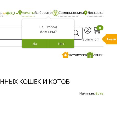
щь
Алматы
Выберите:
Самовывоз
или
Доставка
RU
Ваш город
0
Алматы
?
Войти
0 ₸
Акции
Да
Нет
Ветаптека
Акции
АННЫХ КОШЕК И КОТОВ
Наличие:
Есть