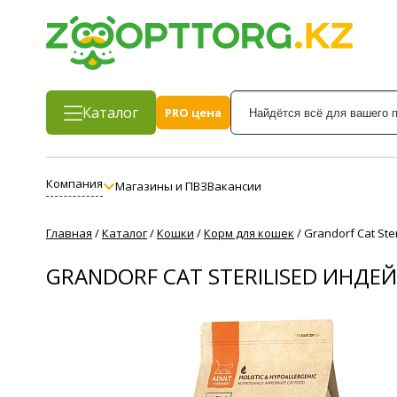
Каталог
PRO цена
Компания
Магазины и ПВЗ
Вакансии
Главная
/
Каталог
/
Кошки
/
Корм для кошек
/
Grandorf Cat St
GRANDORF CAT STERILISED ИНД