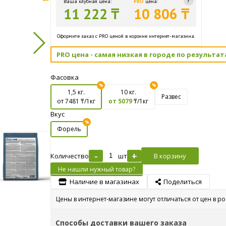
Ваша клубная цена:
PRO
цена:
11 222 ₸
10 806 ₸
Оформите заказ с PRO ценой в корзине интернет-магазина.
PRO цена - самая низкая в городе по результат
Фасовка
1,5 кг.
10 кг.
Развес
от 7481
₸/1кг
от 5079
₸/1кг
Вкус
Форель
-
+
Количество
шт
В корзину
Не нашли нужный товар?
Наличие в магазинах
Поделиться
Цены в интернет-магазине могут отличаться от цен в р
Способы доставки вашего заказа