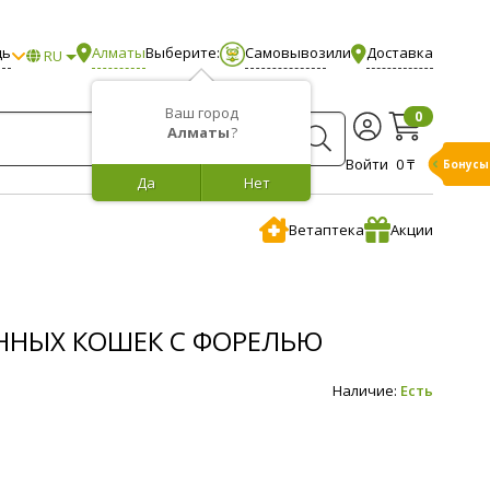
щь
Алматы
Выберите:
Самовывоз
или
Доставка
RU
Ваш город
0
Алматы
?
Войти
0 ₸
Бонусы
Да
Нет
Ветаптека
Акции
АННЫХ КОШЕК С ФОРЕЛЬЮ
Наличие:
Есть