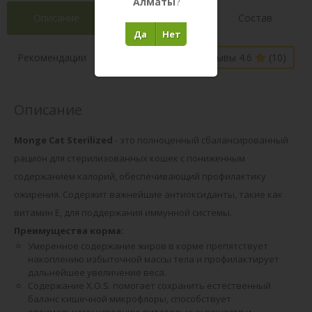
Алматы
?
Описание
Характеристики
Состав
Да
Нет
Наличие в
Рекомендации
Отзывы 4.6
(10)
магазинах
Описание
Monge Cat Sterilized
- это полноценный сбалансированный
рацион для стерилизованных кошек с пониженным
содержанием калорий, обеспечивающий профилактику
ожирения. Содержит важнейшие антиоксиданты, такие как
витамин Е, для поддержания иммунной системы.
Преимущества корма:
Умеренное содержание жиров в корме препятствует
накоплению избыточной массы тела и профилактирует
дальнейшее увеличение веса.
Содержание X.O.S. помогает сохранить естественный
баланс кишечной микрофлоры, способствует
оптимальному усвоению питательных веществ и