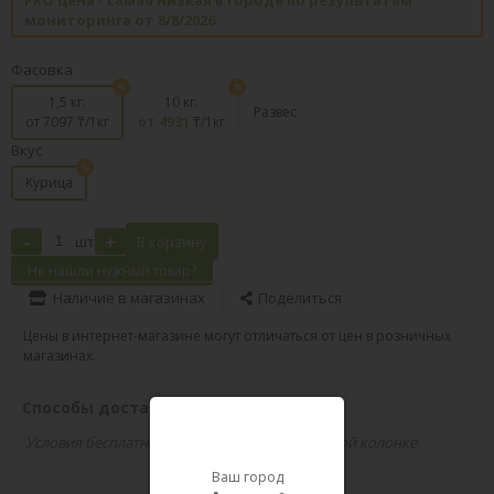
мониторинга от 8/8/2026
Фасовка
1,5 кг.
10 кг.
Развес
от 7097
₸/1кг
от 4931
₸/1кг
Вкус
Курица
-
+
шт
В корзину
Не нашли нужный товар?
Наличие в магазинах
Поделиться
Цены в интернет-магазине могут отличаться от цен в розничных
магазинах.
Способы доставки вашего заказа
Условия бесплатной доставки указаны в правой колонке
Ваш город