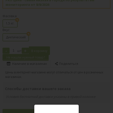
мониторинга от 8/8/2026
Фасовка
1,5 кг.
Вкус
Диетический
-
+
шт
В корзину
Не нашли нужный товар?
Наличие в магазинах
Поделиться
Цены в интернет-магазине могут отличаться от цен в розничных
магазинах.
Способы доставки вашего заказа
Условия бесплатной доставки указаны в правой колонке