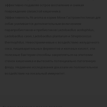
эффективно подавляя острое воспаление и снижая
повреждение слизистой кишечника.
Эффективность Fit-aroma в корме Монж Гастроинтестинал для
собак усиливается дополнительным включением
парапробиотиков и пребиотиков Lactobacillus acidophilus,
Lactobacillus casei, Lactobacillus plantarum и Streptococcus
thermophilus. Невосприимчивые к воздействию желудочного
сока, пищеварительных ферментов и желчных кислот, эти
полезные бактерии способны закрепляться на эпителии
стенок кишечника и вытеснять потенциально патогенную
флору. Недавние исследования доказали их положительное
воздействие на локальный иммунитет.