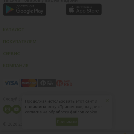
Тысячи товаров у вас на ладони
КАТАЛОГ
ПОКУПАТЕЛЯМ
СЕРВИС
КОМПАНИЯ
×
Следуй за нами
Продолжая использовать этот сайт и
нажимая кнопку «Принимаю», вы даете
согласие на обработку файлов cookie
Принимаю
© 2026
8 (800) 004-09-40
ZooOptTorg.KZ