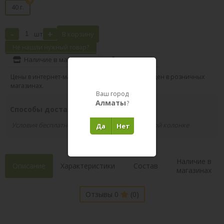
40 г.
-
+
шт
В корзину
Не нашли нужный товар?
Наличие в магазинах
Поделиться
Цены в интернет-магазине могут отличаться от цен в розничных
магазинах.
Ваш город
Алматы
?
Способы доставки вашего заказа
Условия бесплатной доставки указаны в правой колонке
Да
Нет
Наличие в
Описание
Характеристики
Состав
магазинах
Отзывы 0
(0)