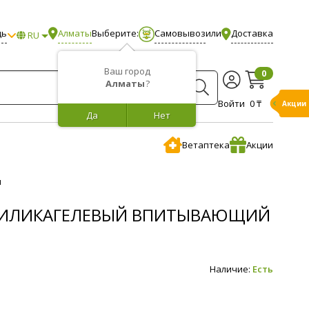
щь
Алматы
Выберите:
Самовывоз
или
Доставка
RU
Ваш город
0
Алматы
?
Войти
0 ₸
Акции
Да
Нет
Ветаптека
Акции
ы
А СИЛИКАГЕЛЕВЫЙ ВПИТЫВАЮЩИЙ
Наличие:
Есть