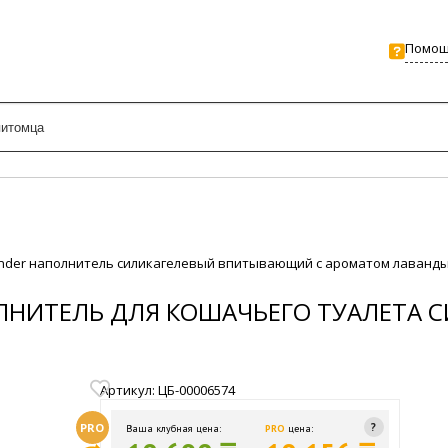
Помо
avеnder наполнитель силикагелевый впитывающий с ароматом лаванд
АПОЛНИТЕЛЬ ДЛЯ КОШАЧЬЕГО ТУАЛЕТ
Артикул: ЦБ-00006574
PRO
Ваша клубная цена:
PRO
цена: