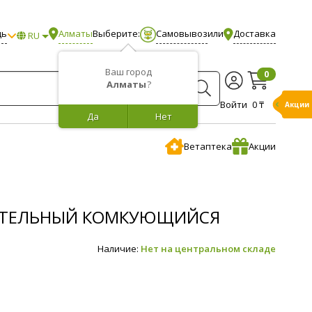
щь
Алматы
Выберите:
Самовывоз
или
Доставка
RU
Ваш город
0
Алматы
?
Войти
0 ₸
Бонусы
Да
Нет
Ветаптека
Акции
СТИТЕЛЬНЫЙ КОМКУЮЩИЙСЯ
Наличие:
Нет на центральном складе