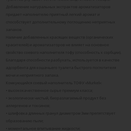
Добавление натуральных экстрактов ароматизаторов
придает наполнителю приятный легкий аромат и
способствует дополнительному поглощению неприятных
запахов.
Наличие добавленных красящих веществ (органических
красителей) и ароматизаторов не влияет на основное
свойство соевого наполнителя тофу (способность к сорбции).
Благодаря способности разбухать, используется в качестве
адсорбента для кошачьего туалета быстрого поглотителя
мочи и неприятного запаха.
Комкующийся соевый наполнитель ТОФУ «Murkel»:
• высококачественное сырье премиум класса;
• экологически чистый, биоразлагаемый продукт без
аллергенов и токсинов;
• шлифовка длинных гранул диаметром 3мм препятствует
образованию пыли;
• моментальное впитывание жидкости;