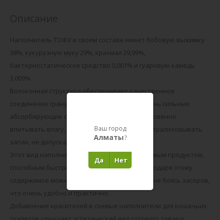
Описание
Наполнитель ТОФУ в своем составе имеет бобовую выжимку
38%, кукурузную муку 29%, крахмал 29,99%,
бактериостатическое средство 0,001% и гуаровую камедь
3,009%.
Волоконная структура обеспечивает качественное
соединение гранул. Продукты сои имеют очень сильные
абсорбирующие свойства, позволяющие мгновенно
Ваш город
впитывать влагу, хорошо комковаться и нейтрализовывать
Алматы
?
запах, не допуская его попадания наружу.
Этот вид наполнителя является биоразлагаемым продуктом,
Да
Нет
способным быстро растворяться в воде. Благодаря этому
содержимое можно утилизировать в унитаз, не боясь засоров,
что очень удобно и практично.
Добавление красителей в соевые наполнители для кошачьих
туалетов улучшает эстетический вид готового товара.