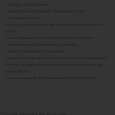
• образует твердый комок;
• эффективно нейтрализует неприятные запахи;
• экономный расход;
• быстро растворяется в воде - возможно утилизировать в
унитаз;
• легко отмывается от лотка, не прилипает к кафелю;
• привлекательный внешний вид упаковки;
• пакет с устойчивым плоским дном;
• внизу пакета прозрачное окно для просмотра содержимого;
• лёгкое отрывание благодаря насечкам для разрыва с двух
сторон пакета;
• наличие замка ZIP для закрывания вскрытого пакета.
Тысячи товаров у вас на ладони