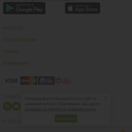
КАТАЛОГ
ПОКУПАТЕЛЯМ
СЕРВИС
КОМПАНИЯ
×
Следуй за нами
Продолжая использовать этот сайт и
нажимая кнопку «Принимаю», вы даете
согласие на обработку файлов cookie
Принимаю
© 2026
8 (800) 004-09-40
ZooOptTorg.KZ