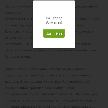
Qushy - линейка натуральных наполнителей для домашних
питомцев.
Ваш город
Изготовленные из экологически чистых материалов они уже
Алматы
?
больше года радуют многих питомцев и их хозяев.
Высокая впитываемость гарантирует чистоту, сухость и
Да
Нет
отсутствие запаха.
Разработанные под наполнители упаковки полностью
перерабатываются и могут утилизироваться как обычные
бытовые отходы.
Наполнители Qushy (Куши) – это где каждый сможет
подобрать, тот самый, наполнитель. В составе линейки:
древесный, минеральный комкующийся, минеральный
впитывающий и растительные наполнители.
Минеральный комкующийся наполнитель Qushy (Куши) для
кошачьих туалетов произведен из природного бентонита.
Материал препятствует росту вредных микроорганизмов.