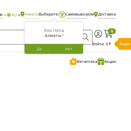
щь
Алматы
Выберите:
Самовывоз
или
Доставка
RU
Ваш город
0
Алматы
?
Войти
0 ₸
Акции
Да
Нет
Ветаптека
Акции