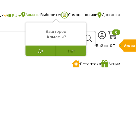
щь
Алматы
Выберите:
Самовывоз
или
Доставка
RU
Ваш город
0
Алматы
?
Войти
0 ₸
Акции
Да
Нет
Ветаптека
Акции