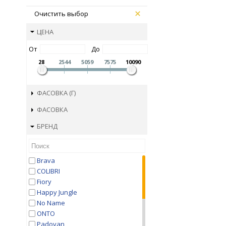
Очистить выбор
ЦЕНА
От
До
28
2544
5059
7575
10090
ФАСОВКА (Г)
ФАСОВКА
БРЕНД
Brava
COLIBRI
Fiory
Happy Jungle
No Name
ONTO
Padovan