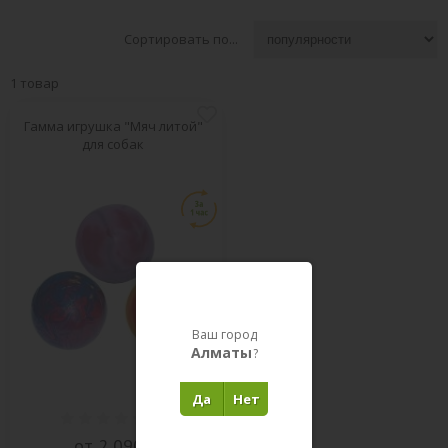
Сортировать по...
1 товар
Гамма игрушка "Мяч литой"
для собак
Ваш город
Алматы
?
Да
Нет
(
0
)
от 2 090 ₸