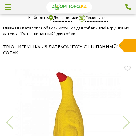
Выберите:
или
Доставка
Самовывоз
Главная
/
Каталог
/
Собаки
/
Игрушки для собак
/
Triol игрушка из
латекса "Гусь ощипанный" для собак
TRIOL ИГРУШКА ИЗ ЛАТЕКСА "ГУСЬ ОЩИПАННЫЙ" ДЛЯ
СОБАК