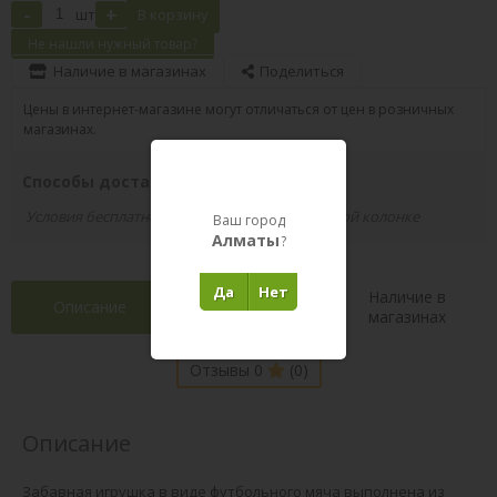
-
+
шт
В корзину
Не нашли нужный товар?
Наличие в магазинах
Поделиться
Цены в интернет-магазине могут отличаться от цен в розничных
магазинах.
Способы доставки вашего заказа
Условия бесплатной доставки указаны в правой колонке
Ваш город
Алматы
?
Да
Нет
Наличие в
Описание
Характеристики
магазинах
Отзывы 0
(0)
Описание
Забавная игрушка в виде футбольного мяча выполнена из