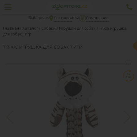
Выберите:
или
Доставка
Самовывоз
Главная
/
Каталог
/
Собаки
/
Игрушки для собак
/
Trixie игрушка
для собак Тигр
TRIXIE ИГРУШКА ДЛЯ СОБАК ТИГР