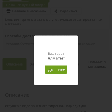
Не нашли нужный товар?
Наличие в магазинах
Поделиться
Цены в интернет-магазине могут отличаться от цен в розничных
магазинах.
Способы доставки вашего заказа
Условия бесплатной доставки указаны в правой колонке
Ваш город
Алматы
?
Наличие в
Описание
Характеристики
Состав
магазинах
Да
Нет
Отзывы 0
(0)
Описание
Игрушка в виде занятного тигренка. Подходит для