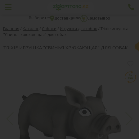
Выберите:
или
Доставка
Самовывоз
Главная
/
Каталог
/
Собаки
/
Игрушки для собак
/
Trixie игрушка
"Свинья хрюкающая" для собак
TRIXIE ИГРУШКА "СВИНЬЯ ХРЮКАЮЩАЯ" ДЛЯ СОБАК