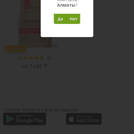
Алматы
?
Да
Нет
Хит продаж
(
3
)
от 7 695 ₸
Тысячи товаров у вас на ладони