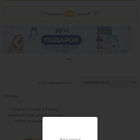
Товары с
PRO
ценой!
Сортировать по...
1 товар
Grandorf Lamb & Turkey
Medium корм для взрослых
собак средних пород
PRO
Ваш город