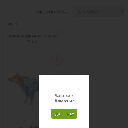
Сортировать по...
1 товар
Гамма Комбинезон зимний
"Нео"
Ваш город
Алматы
?
Да
Нет
(
0
)
от 18 490 ₸