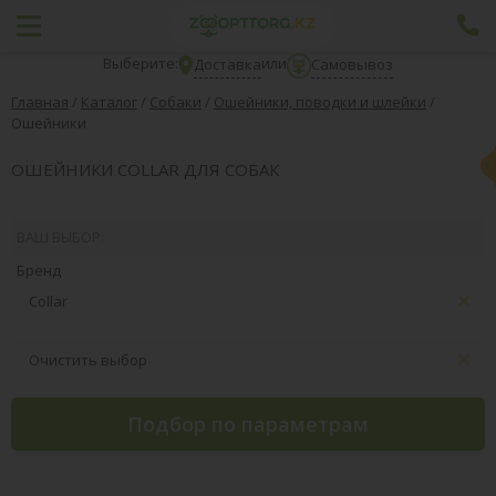
Выберите:
или
Доставка
Самовывоз
Главная
/
Каталог
/
Собаки
/
Ошейники, поводки и шлейки
/
Ошейники
ОШЕЙНИКИ COLLAR ДЛЯ СОБАК
ВАШ ВЫБОР:
Бренд
Collar
Очистить выбор
Подбор по параметрам