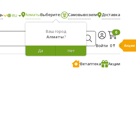
щь
Алматы
Выберите:
Самовывоз
или
Доставка
RU
Ваш город
0
Алматы
?
Войти
0 ₸
Акции
Да
Нет
Ветаптека
Акции