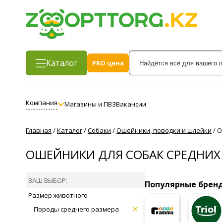
Каталог
PRO цена
Компания
Магазины и ПВЗ
Вакансии
Главная
/
Каталог
/
Собаки
/
Ошейники, поводки и шлейки
/
О
ОШЕЙНИКИ ДЛЯ СОБАК СРЕДНИХ
ВАШ ВЫБОР:
Популярные брен
Размер животного
Породы среднего размера