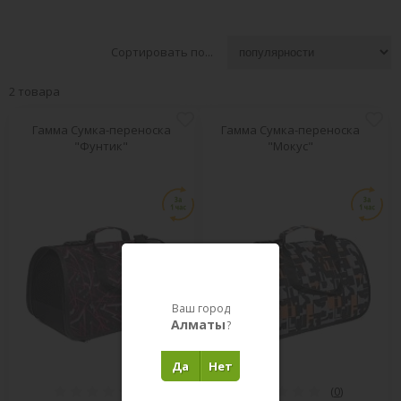
Сортировать по...
2 товара
Гамма Сумка-переноска
Гамма Сумка-переноска
"Фунтик"
"Мокус"
Ваш город
Алматы
?
Да
Нет
(
0
)
(
0
)