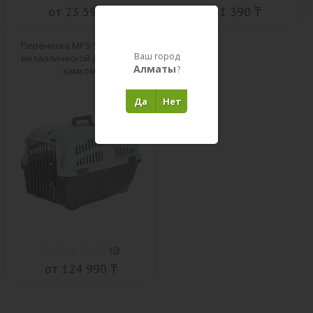
от 23 590 ₸
от 31 390 ₸
Переноска MPS SKUDO 6 с
Ваш город
металлической дверцей с
Алматы
?
замком
Да
Нет
(
0
)
от 124 990 ₸