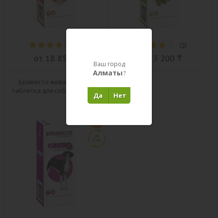
(
4
)
(
3
)
от 18 850 ₸
от 23 200 ₸
Ваш город
Алматы
?
Бравекто жевательная
таблетка для собак 40-56 кг.
Да
Нет
PRO