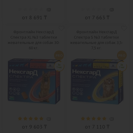
(
0
)
(
0
)
от 8 691 ₸
от 7 663 ₸
Фронтлайн НексгарД
Фронтлайн НексгарД
Спектра XL №3 таблетки
Спектра S №3 таблетки
жевательные для собак 30-
жевательные для собак 3,5-
60 кг.
7,5 кг.
PRO
PRO
(
1
)
(
1
)
от 9 603 ₸
от 7 110 ₸