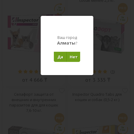
собак менее 2,5 кг.
PRO
Ваш город
Алматы
?
Да
Нет
(
3
)
(
1
)
от 4 666 ₸
от 3 335 ₸
Селафорт защита от
Inspector Quadro Tabs для
внешних и внутренних
кошек и собак (0,5-2 кг.)
паразитов для для кошек
7,6-10 кг.
PRO
PRO