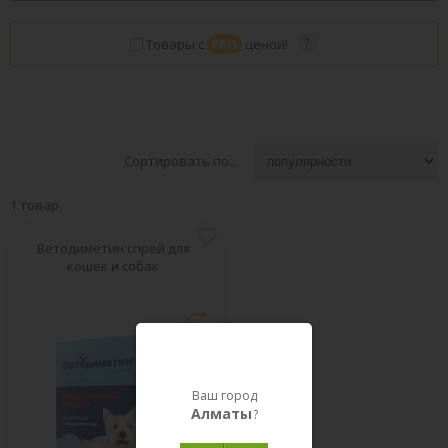
Товары с
PRO
ценой!
Сортировать по...
1 товар
Ветодиметин спрей для
кошек и собак
Ваш город
Алматы
?